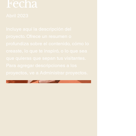
Fecha
Abril 2023
Incluye aquí la descripción del
proyecto. Ofrece un resumen o
profundiza sobre el contenido, cómo lo
creaste, lo que te inspiró, o lo que sea
que quieras que sepan tus visitantes.
Para agregar descripciones a los
proyectos, ve a Administrar proyectos.